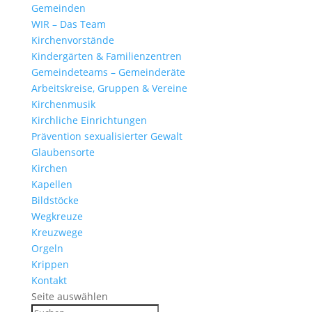
Gemeinden
WIR – Das Team
Kirchen­vor­stände
Kinder­gärten & Familienzentren
Gemein­de­teams – Gemeinderäte
Arbeits­kreise, Gruppen & Vereine
Kirchen­musik
Kirch­liche Einrichtungen
Präven­tion sexua­li­sierter Gewalt
Glau­ben­s­orte
Kirchen
Kapellen
Bild­stöcke
Wegkreuze
Kreuz­wege
Orgeln
Krippen
Kontakt
Seite auswählen