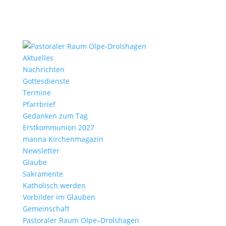
Aktu­elles
Nach­richten
Gottes­dienste
Termine
Pfarr­brief
Gedanken zum Tag
Erst­kom­mu­nion 2027
manna Kirchen­ma­gazin
News­letter
Glaube
Sakra­mente
Katho­lisch werden
Vorbilder im Glauben
Gemein­schaft
Pasto­raler Raum Olpe–Drolshagen