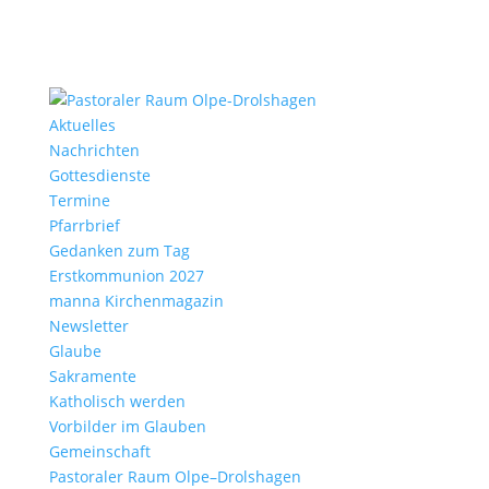
Aktu­elles
Nach­richten
Gottes­dienste
Termine
Pfarr­brief
Gedanken zum Tag
Erst­kom­mu­nion 2027
manna Kirchen­ma­gazin
News­letter
Glaube
Sakra­mente
Katho­lisch werden
Vorbilder im Glauben
Gemein­schaft
Pasto­raler Raum Olpe–Drolshagen