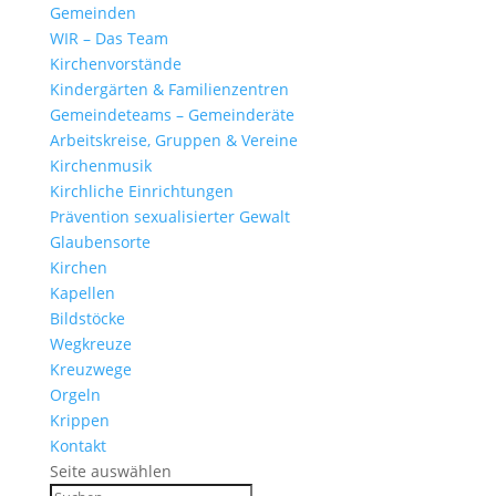
Gemeinden
WIR – Das Team
Kirchen­vor­stände
Kinder­gärten & Familienzentren
Gemein­de­teams – Gemeinderäte
Arbeits­kreise, Gruppen & Vereine
Kirchen­musik
Kirch­liche Einrichtungen
Präven­tion sexua­li­sierter Gewalt
Glau­ben­s­orte
Kirchen
Kapellen
Bild­stöcke
Wegkreuze
Kreuz­wege
Orgeln
Krippen
Kontakt
Seite auswählen