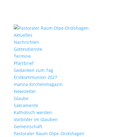
Aktu­elles
Nach­richten
Gottes­dienste
Termine
Pfarr­brief
Gedanken zum Tag
Erst­kom­mu­nion 2027
manna Kirchen­ma­gazin
News­letter
Glaube
Sakra­mente
Katho­lisch werden
Vorbilder im Glauben
Gemein­schaft
Pasto­raler Raum Olpe–Drolshagen