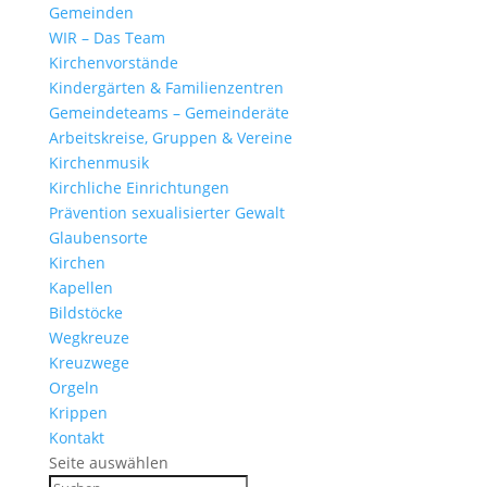
Gemeinden
WIR – Das Team
Kirchen­vor­stände
Kinder­gärten & Familienzentren
Gemein­de­teams – Gemeinderäte
Arbeits­kreise, Gruppen & Vereine
Kirchen­musik
Kirch­liche Einrichtungen
Präven­tion sexua­li­sierter Gewalt
Glau­ben­s­orte
Kirchen
Kapellen
Bild­stöcke
Wegkreuze
Kreuz­wege
Orgeln
Krippen
Kontakt
Seite auswählen