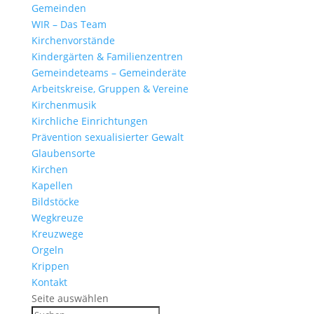
Gemeinden
WIR – Das Team
Kirchen­vor­stände
Kinder­gärten & Familienzentren
Gemein­de­teams – Gemeinderäte
Arbeits­kreise, Gruppen & Vereine
Kirchen­musik
Kirch­liche Einrichtungen
Präven­tion sexua­li­sierter Gewalt
Glau­ben­s­orte
Kirchen
Kapellen
Bild­stöcke
Wegkreuze
Kreuz­wege
Orgeln
Krippen
Kontakt
Seite auswählen