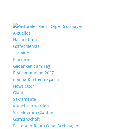
Aktu­elles
Nach­richten
Gottes­dienste
Termine
Pfarr­brief
Gedanken zum Tag
Erst­kom­mu­nion 2027
manna Kirchen­ma­gazin
News­letter
Glaube
Sakra­mente
Katho­lisch werden
Vorbilder im Glauben
Gemein­schaft
Pasto­raler Raum Olpe–Drolshagen