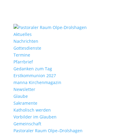
Aktu­elles
Nach­richten
Gottes­dienste
Termine
Pfarr­brief
Gedanken zum Tag
Erst­kom­mu­nion 2027
manna Kirchen­ma­gazin
News­letter
Glaube
Sakra­mente
Katho­lisch werden
Vorbilder im Glauben
Gemein­schaft
Pasto­raler Raum Olpe–Drolshagen