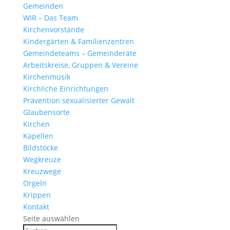
Gemeinden
WIR – Das Team
Kirchen­vor­stände
Kinder­gärten & Familienzentren
Gemein­de­teams – Gemeinderäte
Arbeits­kreise, Gruppen & Vereine
Kirchen­musik
Kirch­liche Einrichtungen
Präven­tion sexua­li­sierter Gewalt
Glau­ben­s­orte
Kirchen
Kapellen
Bild­stöcke
Wegkreuze
Kreuz­wege
Orgeln
Krippen
Kontakt
Seite auswählen