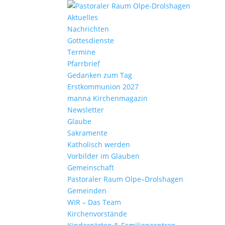
Aktu­elles
Nach­richten
Gottes­dienste
Termine
Pfarr­brief
Gedanken zum Tag
Erst­kom­mu­nion 2027
manna Kirchen­ma­gazin
News­letter
Glaube
Sakra­mente
Katho­lisch werden
Vorbilder im Glauben
Gemein­schaft
Pasto­raler Raum Olpe–Drolshagen
Gemeinden
WIR – Das Team
Kirchen­vor­stände