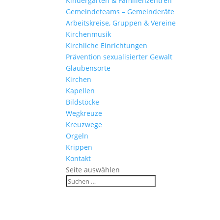
Kinder­gärten & Familienzentren
Gemein­de­teams – Gemeinderäte
Arbeits­kreise, Gruppen & Vereine
Kirchen­musik
Kirch­liche Einrichtungen
Präven­tion sexua­li­sierter Gewalt
Glau­ben­s­orte
Kirchen
Kapellen
Bild­stöcke
Wegkreuze
Kreuz­wege
Orgeln
Krippen
Kontakt
Seite auswählen