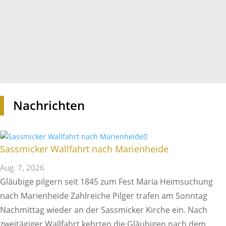
Nach­richten
Sass­mi­cker Wall­fahrt nach Marienheide
Aug. 7, 2026
Gläu­bige pilgern seit 1845 zum Fest Maria Heim­su­chung
nach Mari­en­heide Zahl­reiche Pilger trafen am Sonntag
Nach­mittag wieder an der Sass­mi­cker Kirche ein. Nach
zwei­tä­giger Wall­fahrt kehrten die Gläu­bigen nach dem