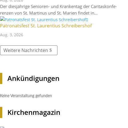
Der dies­jäh­rige Senioren- und Kran­kentag der Cari­tas­kon­fe­
renzen von St. Martinus und St. Marien findet in…
Patro­nats­fest St. Lauren­tius Schreibershof
Aug. 3, 2026
Weitere Nach­richten
Ankün­di­gungen
Keine Veran­stal­tung gefunden
Kirchen­ma­gazin