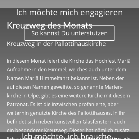
Ich möchte mich engagieren
Kreuzweg des Monats
So kannst Du unterstützen
Kreuzweg in der Pallottihauskirche
In diesem Monat feiert die Kirche das Hoch­fest Mariä
Aufnahme in den Himmel, welches auch unter dem
Namen Mariä Himmel­fahrt bekannt ist. Neben der
auf diesen Namen geweihte, so genannte Mari­en­
kirche in Olpe, gibt es eine weitere Kirche mit diesem
Patronat. Es ist die inzwi­schen profa­nierte, aber
weiterhin genutzte Kirche des Pallot­ti­hauses. In ihr
befindet sich neben kunst­vollen Glas­fens­tern auch
ein beson­derer Kreuzweg. Dieser hat nämlich zusätz­
Ich möchte, ich brauche…