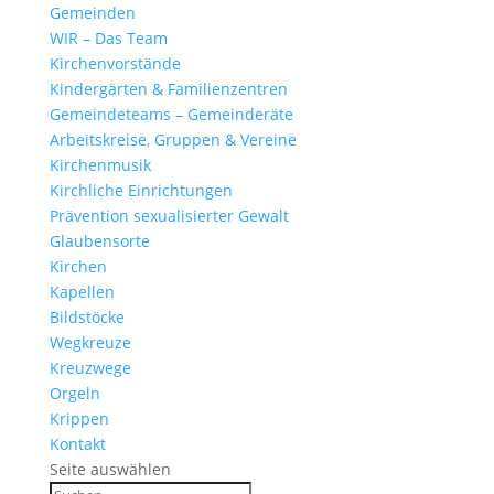
Gemeinden
WIR – Das Team
Kirchen­vor­stände
Kinder­gärten & Familienzentren
Gemein­de­teams – Gemeinderäte
Arbeits­kreise, Gruppen & Vereine
Kirchen­musik
Kirch­liche Einrichtungen
Präven­tion sexua­li­sierter Gewalt
Glau­ben­s­orte
Kirchen
Kapellen
Bild­stöcke
Wegkreuze
Kreuz­wege
Orgeln
Krippen
Kontakt
Seite auswählen