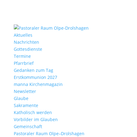
Aktu­elles
Nach­richten
Gottes­dienste
Termine
Pfarr­brief
Gedanken zum Tag
Erst­kom­mu­nion 2027
manna Kirchen­ma­gazin
News­letter
Glaube
Sakra­mente
Katho­lisch werden
Vorbilder im Glauben
Gemein­schaft
Pasto­raler Raum Olpe–Drolshagen