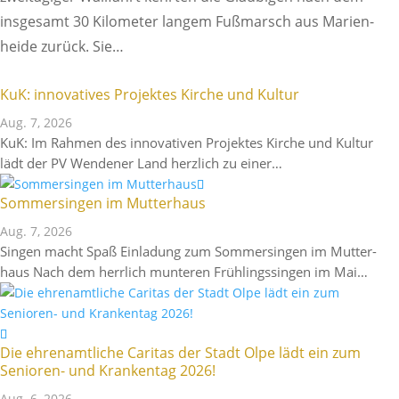
insge­samt 30 Kilo­meter langem Fußmarsch aus Mari­en­
heide zurück. Sie…
KuK: inno­va­tives Projektes Kirche und Kultur
Aug. 7, 2026
KuK: Im Rahmen des inno­va­tiven Projektes Kirche und Kultur
lädt der PV Wendener Land herz­lich zu einer…
Sommer­singen im Mutterhaus
Aug. 7, 2026
Singen macht Spaß Einla­dung zum Sommer­singen im Mutter­
haus Nach dem herr­lich munteren Früh­lings­singen im Mai…
Die ehren­amt­liche Caritas der Stadt Olpe lädt ein zum
Senioren- und Kran­kentag 2026!
Aug. 6, 2026