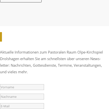
Aktu­elle Infor­ma­tionen zum Pasto­ralen Raum Olpe-Kirch­spiel
Drol­s­hagen erhalten Sie am schnellsten über unseren News­
letter: Nach­richten, Gottes­dienste, Termine, Veran­stal­tungen,
und vieles mehr.
Success!