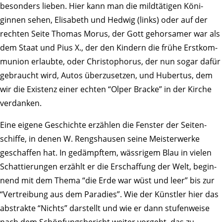
beson­ders lieben. Hier kann man die mild­tä­tigen Köni­
ginnen sehen, Elisa­beth und Hedwig (links) oder auf der
rechten Seite Thomas Morus, der Gott gehor­samer war als
dem Staat und Pius X., der den Kindern die frühe Erst­kom­
mu­nion erlaubte, oder Chris­to­phorus, der nun sogar dafür
gebraucht wird, Autos über­zu­setzen, und Hubertus, dem
wir die Exis­tenz einer echten “Olper Bracke” in der Kirche
verdanken.
Eine eigene Geschichte erzählen die Fenster der Seiten­
schiffe, in denen W. Rengs­hausen seine Meis­ter­werke
geschaffen hat. In gedämpftem, wäss­rigem Blau in vielen
Schat­tie­rungen erzählt er die Erschaf­fung der Welt, begin­
nend mit dem Thema “die Erde war wüst und leer” bis zur
“Vertrei­bung aus dem Para­dies”. Wie der Künstler hier das
abstrakte “Nichts” darstellt und wie er dann stufen­weise