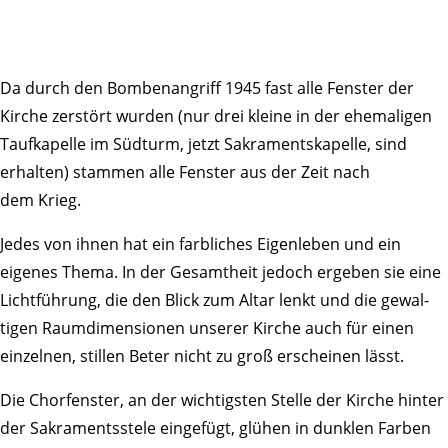
Da durch den Bomben­an­griff 1945 fast alle Fenster der
Kirche zerstört wurden (nur drei kleine in der ehema­ligen
Tauf­ka­pelle im Südturm, jetzt Sakra­ments­ka­pelle, sind
erhalten) stammen alle Fenster aus der Zeit nach
dem Krieg.
Jedes von ihnen hat ein farb­li­ches Eigen­leben und ein
eigenes Thema. In der Gesamt­heit jedoch ergeben sie eine
Licht­füh­rung, die den Blick zum Altar lenkt und die gewal­
tigen Raum­di­men­sionen unserer Kirche auch für einen
einzelnen, stillen Beter nicht zu groß erscheinen lässt.
Die Chor­fenster, an der wich­tigsten Stelle der Kirche hinter
der Sakra­ments­stele einge­fügt, glühen in dunklen Farben