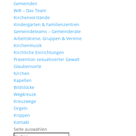
Gemeinden
WIR – Das Team
Kirchen­vor­stände
Kinder­gärten & Familienzentren
Gemein­de­teams – Gemeinderäte
Arbeits­kreise, Gruppen & Vereine
Kirchen­musik
Kirch­liche Einrichtungen
Präven­tion sexua­li­sierter Gewalt
Glau­ben­s­orte
Kirchen
Kapellen
Bild­stöcke
Wegkreuze
Kreuz­wege
Orgeln
Krippen
Kontakt
Seite auswählen