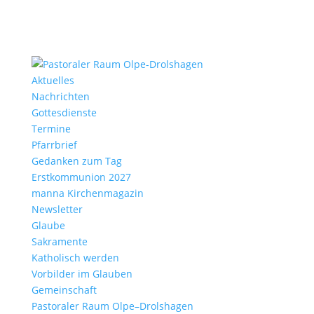
Aktu­elles
Nach­richten
Gottes­dienste
Termine
Pfarr­brief
Gedanken zum Tag
Erst­kom­mu­nion 2027
manna Kirchen­ma­gazin
News­letter
Glaube
Sakra­mente
Katho­lisch werden
Vorbilder im Glauben
Gemein­schaft
Pasto­raler Raum Olpe–Drolshagen