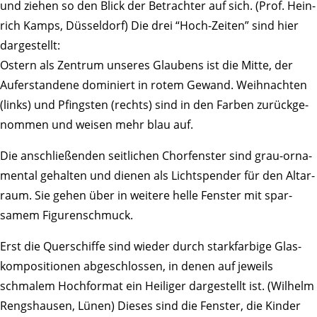
und ziehen so den Blick der Betrachter auf sich. (Prof. Hein­
rich Kamps, Düssel­dorf) Die drei “Hoch-Zeiten” sind hier
darge­stellt:
Ostern als Zentrum unseres Glau­bens ist die Mitte, der
Aufer­stan­dene domi­niert in rotem Gewand. Weih­nachten
(links) und Pfingsten (rechts) sind in den Farben zurück­ge­
nommen und weisen mehr blau auf.
Die anschlie­ßenden seit­li­chen Chor­fenster sind grau-orna­
mental gehalten und dienen als Licht­spender für den Altar­
raum. Sie gehen über in weitere helle Fenster mit spar­
samem Figurenschmuck.
Erst die Quer­schiffe sind wieder durch stark­far­bige Glas­
kom­po­si­tionen abge­schlossen, in denen auf jeweils
schmalem Hoch­format ein Heiliger darge­stellt ist. (Wilhelm
Rengs­hausen, Lünen) Dieses sind die Fenster, die Kinder