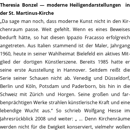
Theresia Bonzel — moderne Heili­gen­dar­stel­lungen in
der St. Martinus-Kirche
„Da sage man noch, dass moderne Kunst nicht in den Kir­
chenraum passe. Weit gefehlt. Wenn es eines Beweises
bedurft hätte, so hat diesen Ippazio Fracasso erfolg­reich
ange­treten. Aus Italien stam­mend ist der Maler, Jahr­gang
1960, heute in seiner Wahl­heimat Biele­feld ein aktives Mit­
glied der dortigen Künst­ler­szene. Bereits 1985 hatte er
seine erste Ausstel­lung in Hannover. Seitdem reißt die
Serie seiner Schauen nicht ab. Venedig und Düssel­dorf,
Berlin und Köln, Potsdam und Pader­born, bis hin in die
Schweiz mit Zürich und Horgen. Seine großen und far­
benprächtigen Werke strahlen künst­le­ri­sche Kraft und eine
leben­dige Wucht aus.“ So schrieb Wolf­gang Hesse im
Jahres­rück­blick 2008 und weiter: „ … Denn Kirchenräu­me
werden nicht für die Ewig­keit konser­viert, viel­mehr wollen