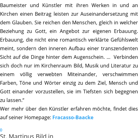
Baumeister und Künstler mit ihren Wer­ken in und an
Kirchen einen Beitrag leisten zur Ausein­andersetzung mit
dem Glau­ben. Sie reichen den Men­schen, gleich in welcher
Bezie­hung zu Gott, ein Angebot zur eigenen Erbauung.
Erbauung, die nicht eine roman­tisch verklärte Ge­fühlswelt
meint, sondern den inne­ren Aufbau einer tran­szen­denten
Sicht auf die Dinge hinter dem Au­genschein. … Verbinden
sich doch nur im Kirchen­raum Bild, Musik und Lite­ratur zu
einem völlig verwebten Mitein­ander, verschwim­men
Farben, Töne und Wörter einzig zu dem Ziel, Mensch und
Gott einander vorzu­stellen, sie im Tief­sten sich begegnen
zu lassen.“
Wer mehr über den Künstler erfahren möchte, findet dies
auf seiner Home­page:
Fracasso-Baacke
St. Martinus Bild in