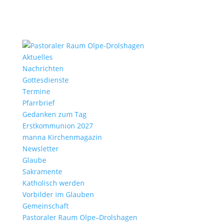
Aktu­elles
Nach­richten
Gottes­dienste
Termine
Pfarr­brief
Gedanken zum Tag
Erst­kom­mu­nion 2027
manna Kirchen­ma­gazin
News­letter
Glaube
Sakra­mente
Katho­lisch werden
Vorbilder im Glauben
Gemein­schaft
Pasto­raler Raum Olpe–Drolshagen