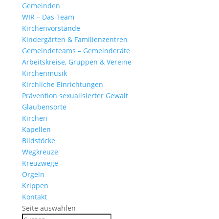
Gemeinden
WIR – Das Team
Kirchen­vor­stände
Kinder­gärten & Familienzentren
Gemein­de­teams – Gemeinderäte
Arbeits­kreise, Gruppen & Vereine
Kirchen­musik
Kirch­liche Einrichtungen
Präven­tion sexua­li­sierter Gewalt
Glau­ben­s­orte
Kirchen
Kapellen
Bild­stöcke
Wegkreuze
Kreuz­wege
Orgeln
Krippen
Kontakt
Seite auswählen