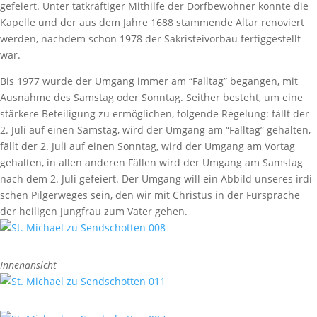
gefeiert. Unter tatkräf­tiger Mithilfe der Dorf­be­wohner konnte die
Kapelle und der aus dem Jahre 1688 stam­mende Altar reno­viert
werden, nachdem schon 1978 der Sakris­tei­vorbau fertig­ge­stellt
war.
Bis 1977 wurde der Umgang immer am “Falltag” begangen, mit
Ausnahme des Samstag oder Sonntag. Seither besteht, um eine
stär­kere Betei­li­gung zu ermög­li­chen, folgende Rege­lung: fällt der
2. Juli auf einen Samstag, wird der Umgang am “Falltag” gehalten,
fällt der 2. Juli auf einen Sonntag, wird der Umgang am Vortag
gehalten, in allen anderen Fällen wird der Umgang am Samstag
nach dem 2. Juli gefeiert. Der Umgang will ein Abbild unseres irdi­
schen Pilger­weges sein, den wir mit Christus in der Fürsprache
der heiligen Jung­frau zum Vater gehen.
Innen­an­sicht