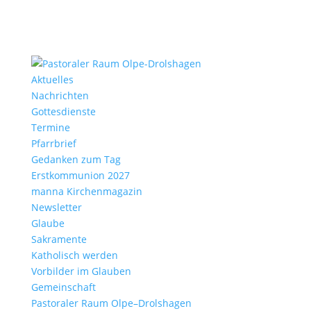
Aktu­elles
Nach­richten
Gottes­dienste
Termine
Pfarr­brief
Gedanken zum Tag
Erst­kom­mu­nion 2027
manna Kirchen­ma­gazin
News­letter
Glaube
Sakra­mente
Katho­lisch werden
Vorbilder im Glauben
Gemein­schaft
Pasto­raler Raum Olpe–Drolshagen