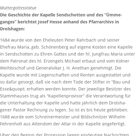
Mutter­got­tes­statue
Die Geschichte der Kapelle Send­schotten und des “Ümme­
ganges” berichtet Josef Hesse anhand des Pfarr­ar­chivs in
Drolshagen:
1684 wurde von den Eheleuten Peter Rahr­bach und seiner
Ehefrau Maria, geb. Schö­nen­berg auf eigene Kosten eine Kapelle
in Send­schotten zu Ehren Gottes und der hl. Jung­frau Maria unter
dem Patronat des hl. Erzengels Michael erbaut und vom Kölner
Weih­bi­schof und Gene­ral­vikar J. H. Anethan geneh­migt. Die
Kapelle wurde mit Liegen­schaften und Renten ausge­stattet und
so dafür gesorgt, daß sie nach dem Tode der Stifter in “Bau und
Esse&quopt; erhalten werden konnte. Der jewei­lige Besitzer des
Stamm­hauses trug als “Kapel­len­pro­visor” die Verant­wor­tung für
die Unter­hal­tung der Kapelle und hatte jähr­lich dem Drol­s­ha­
gener Pastor Rech­nung zu legen. So ist es bis heute geblieben.
1688 wurde vom Schrei­ner­meister und Bild­schnitzer Wilhelm
Fehren­holt aus Attendom der Altar in der Kapelle angefertigt.
Über den Beginn der Prozes­sion liegen eindeu­tige Nach­richten