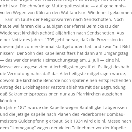
nicht vor. Die ehrwür­dige Mutter­got­tes­statue — auf geheim­nis­
vollen Wegen von Köln an den Wall­fahrtsort Wiedenest gekommen
— kam im Laufe der Reli­gi­ons­wirren nach Send­schotten. Noch
heute wall­fahren die Gläu­bigen der Pfarrei Belmicke (zu der
Wiedenest kirch­lich gehört) alljähr­lich nach Send­schotten. Aus
einer Notiz des Jahres 1705 geht hervor, daß die Prozes­sion in
diesem Jahr zum erstenmal statt­ge­funden hat, und zwar “mit Bild­
nissen”. Der Sohn des Kapel­len­stif­ters hat dann am Umgangstag
— das war der Maria Heim­su­chungstag am. 2. Juli — eine hl.
Messe vor ausge­setztem Aller­hei­ligsten gestiftet. Es liegt deshalb
die Vermu­tung nahe, daß das Aller­hei­ligste mitge­tragen wurde,
obwohl die kirch­liche Behörde noch später einen entspre­chenden
Antrag des Drol­s­ha­gener Pastors ablehnte mit der Begrün­dung,
daß Sakra­ments­pro­zes­sionen nur aus Pfarr­kir­chen ausziehen
könnten.
Im Jahre 1871 wurde die Kapelle wegen Baufäl­lig­keit abge­rissen
und die jetzige Kapelle nach Plänen des Pader­borner Dombau­
meis­ters Gülden­pfennig erbaut. Seit 1934 wird die hl. Messe nach
dem “Ümme­gang” wegen der vielen Teil­nehmer vor der Kapelle