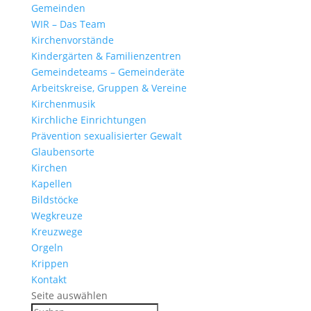
Gemeinden
WIR – Das Team
Kirchen­vor­stände
Kinder­gärten & Familienzentren
Gemein­de­teams – Gemeinderäte
Arbeits­kreise, Gruppen & Vereine
Kirchen­musik
Kirch­liche Einrichtungen
Präven­tion sexua­li­sierter Gewalt
Glau­ben­s­orte
Kirchen
Kapellen
Bild­stöcke
Wegkreuze
Kreuz­wege
Orgeln
Krippen
Kontakt
Seite auswählen