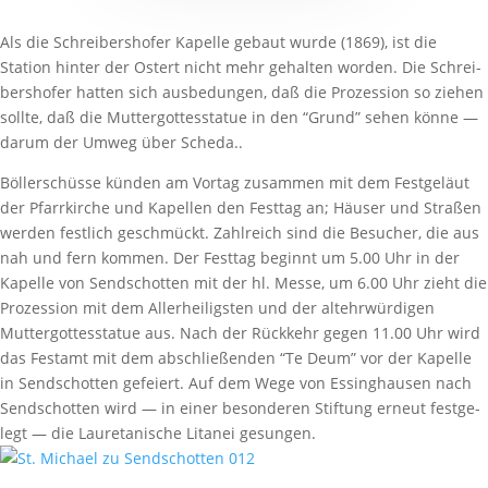
Als die Schrei­bers­hofer Kapelle gebaut wurde (1869), ist die
Station hinter der Ostert nicht mehr gehalten worden. Die Schrei­
bers­hofer hatten sich ausbe­dungen, daß die Prozes­sion so ziehen
sollte, daß die Mutter­got­tes­statue in den “Grund” sehen könne —
darum der Umweg über Scheda..
Böller­schüsse künden am Vortag zusammen mit dem Fest­ge­läut
der Pfarr­kirche und Kapellen den Festtag an; Häuser und Straßen
werden fest­lich geschmückt. Zahl­reich sind die Besu­cher, die aus
nah und fern kommen. Der Festtag beginnt um 5.00 Uhr in der
Kapelle von Send­schotten mit der hl. Messe, um 6.00 Uhr zieht die
Prozes­sion mit dem Aller­hei­ligsten und der altehr­wür­digen
Mutter­got­tes­statue aus. Nach der Rück­kehr gegen 11.00 Uhr wird
das Festamt mit dem abschlie­ßenden “Te Deum” vor der Kapelle
in Send­schotten gefeiert. Auf dem Wege von Essing­hausen nach
Send­schotten wird — in einer beson­deren Stif­tung erneut fest­ge­
legt — die Laure­ta­ni­sche Litanei gesungen.