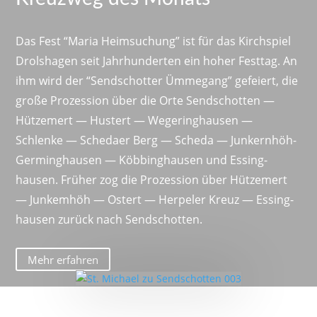
Das Fest “Maria Heim­su­chung” ist für das Kirch­spiel
Drol­s­hagen seit Jahr­hun­derten ein hoher Festtag. An
ihm wird der “Send­schotter Ümme­gang” gefeiert, die
große Prozes­sion über die Orte Send­schotten —
Hütze­mert — Hustert — Wegering­hausen —
Schlenke — Sche­daer Berg — Scheda — Junkernhöh-
Germing­hausen — Köbbing­hausen und Essing­
hausen. Früher zog die Prozes­sion über Hütze­mert
— Junkemhöh — Ostert — Herpeler Kreuz — Essing­
hausen zurück nach Sendschotten.
Mehr erfahren