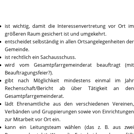
ist wichtig, damit die Inter­es­sen­ver­tre­tung vor Ort im
größeren Raum gesi­chert ist und umgekehrt.
entscheidet selb­ständig in allen Orts­an­ge­le­gen­heiten der
Gemeinde.
ist recht­lich ein Sachausschuss.
wird vom Gesamt­pfarr­ge­mein­derat beauf­tragt (mit
Beauftragungsfeier?).
gibt nach Möglich­keit mindes­tens einmal im Jahr
Rechenschaft/Bericht ab über Tätig­keit an den
Gesamtpfarrgemeinderat.
lädt Ehren­amt­liche aus den verschie­denen Vereinen,
Verbänden und Grup­pie­rungen sowie von Einrich­tungen
zur Mitar­beit vor Ort ein.
kann ein Leitungs­team wählen (das z. B. aus zwei