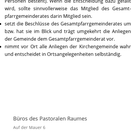
Personen besteht). Wenn die Entschei­dung dazu gefällt
wird, sollte sinn­vol­ler­weise das Mitglied des Gesamt­
pfarr­ge­mein­de­rates darin Mitglied sein.
setzt die Beschlüsse des Gesamt­pfarr­ge­mein­de­rates um
bzw. hat sie im Blick und trägt umge­kehrt die Anliegen
der Gemeinde dem Gesamt­pfarr­ge­mein­derat vor.
nimmt vor Ort alle Anliegen der Kirchen­ge­meinde wahr
und entscheidet in Orts­an­ge­le­gen­heiten selbständig.
Büros des Pastoralen Raumes
Auf der Mauer 6