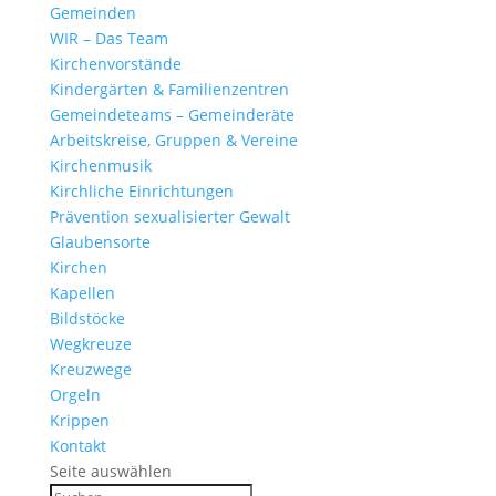
Gemeinden
WIR – Das Team
Kirchen­vor­stände
Kinder­gärten & Familienzentren
Gemein­de­teams – Gemeinderäte
Arbeits­kreise, Gruppen & Vereine
Kirchen­musik
Kirch­liche Einrichtungen
Präven­tion sexua­li­sierter Gewalt
Glau­ben­s­orte
Kirchen
Kapellen
Bild­stöcke
Wegkreuze
Kreuz­wege
Orgeln
Krippen
Kontakt
Seite auswählen