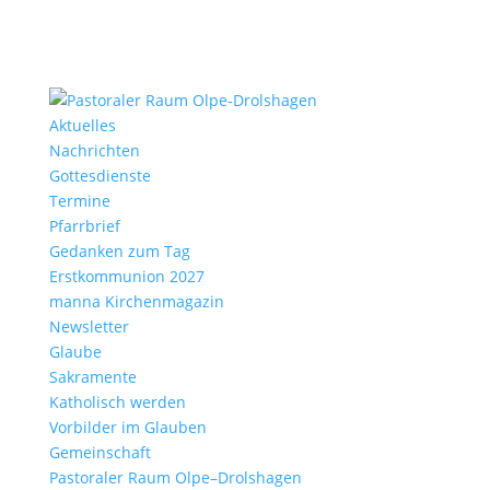
Aktu­elles
Nach­richten
Gottes­dienste
Termine
Pfarr­brief
Gedanken zum Tag
Erst­kom­mu­nion 2027
manna Kirchen­ma­gazin
News­letter
Glaube
Sakra­mente
Katho­lisch werden
Vorbilder im Glauben
Gemein­schaft
Pasto­raler Raum Olpe–Drolshagen