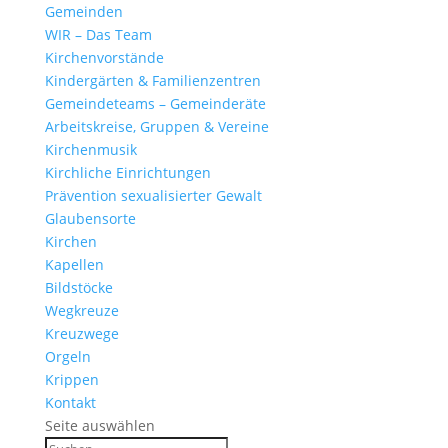
Gemeinden
WIR – Das Team
Kirchen­vor­stände
Kinder­gärten & Familienzentren
Gemein­de­teams – Gemeinderäte
Arbeits­kreise, Gruppen & Vereine
Kirchen­musik
Kirch­liche Einrichtungen
Präven­tion sexua­li­sierter Gewalt
Glau­ben­s­orte
Kirchen
Kapellen
Bild­stöcke
Wegkreuze
Kreuz­wege
Orgeln
Krippen
Kontakt
Seite auswählen