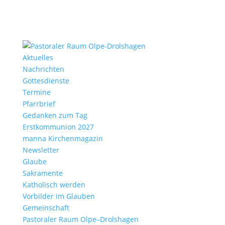
Aktu­elles
Nach­richten
Gottes­dienste
Termine
Pfarr­brief
Gedanken zum Tag
Erst­kom­mu­nion 2027
manna Kirchen­ma­gazin
News­letter
Glaube
Sakra­mente
Katho­lisch werden
Vorbilder im Glauben
Gemein­schaft
Pasto­raler Raum Olpe–Drolshagen