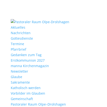
Aktu­elles
Nach­richten
Gottes­dienste
Termine
Pfarr­brief
Gedanken zum Tag
Erst­kom­mu­nion 2027
manna Kirchen­ma­gazin
News­letter
Glaube
Sakra­mente
Katho­lisch werden
Vorbilder im Glauben
Gemein­schaft
Pasto­raler Raum Olpe–Drolshagen