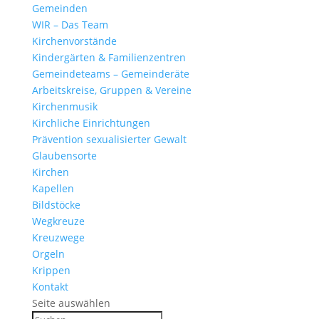
Gemeinden
WIR – Das Team
Kirchen­vor­stände
Kinder­gärten & Familienzentren
Gemein­de­teams – Gemeinderäte
Arbeits­kreise, Gruppen & Vereine
Kirchen­musik
Kirch­liche Einrichtungen
Präven­tion sexua­li­sierter Gewalt
Glau­ben­s­orte
Kirchen
Kapellen
Bild­stöcke
Wegkreuze
Kreuz­wege
Orgeln
Krippen
Kontakt
Seite auswählen