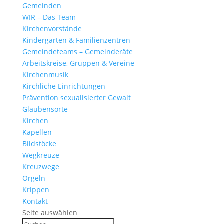
Gemeinden
WIR – Das Team
Kirchen­vor­stände
Kinder­gärten & Familienzentren
Gemein­de­teams – Gemeinderäte
Arbeits­kreise, Gruppen & Vereine
Kirchen­musik
Kirch­liche Einrichtungen
Präven­tion sexua­li­sierter Gewalt
Glau­ben­s­orte
Kirchen
Kapellen
Bild­stöcke
Wegkreuze
Kreuz­wege
Orgeln
Krippen
Kontakt
Seite auswählen