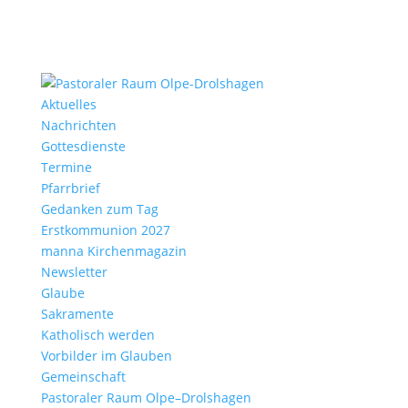
Aktu­elles
Nach­richten
Gottes­dienste
Termine
Pfarr­brief
Gedanken zum Tag
Erst­kom­mu­nion 2027
manna Kirchen­ma­gazin
News­letter
Glaube
Sakra­mente
Katho­lisch werden
Vorbilder im Glauben
Gemein­schaft
Pasto­raler Raum Olpe–Drolshagen