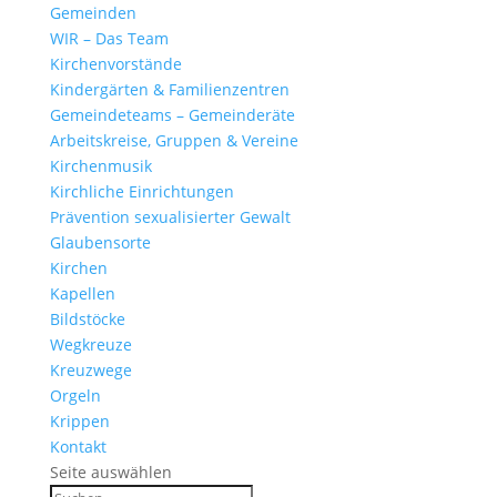
Gemeinden
WIR – Das Team
Kirchen­vor­stände
Kinder­gärten & Familienzentren
Gemein­de­teams – Gemeinderäte
Arbeits­kreise, Gruppen & Vereine
Kirchen­musik
Kirch­liche Einrichtungen
Präven­tion sexua­li­sierter Gewalt
Glau­ben­s­orte
Kirchen
Kapellen
Bild­stöcke
Wegkreuze
Kreuz­wege
Orgeln
Krippen
Kontakt
Seite auswählen