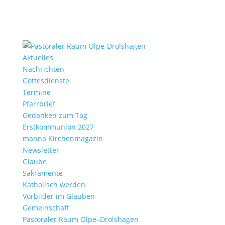
Aktu­elles
Nach­richten
Gottes­dienste
Termine
Pfarr­brief
Gedanken zum Tag
Erst­kom­mu­nion 2027
manna Kirchen­ma­gazin
News­letter
Glaube
Sakra­mente
Katho­lisch werden
Vorbilder im Glauben
Gemein­schaft
Pasto­raler Raum Olpe–Drolshagen