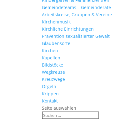
Kinder­gärten & Familienzentren
Gemein­de­teams – Gemeinderäte
Arbeits­kreise, Gruppen & Vereine
Kirchen­musik
Kirch­liche Einrichtungen
Präven­tion sexua­li­sierter Gewalt
Glau­ben­s­orte
Kirchen
Kapellen
Bild­stöcke
Wegkreuze
Kreuz­wege
Orgeln
Krippen
Kontakt
Seite auswählen