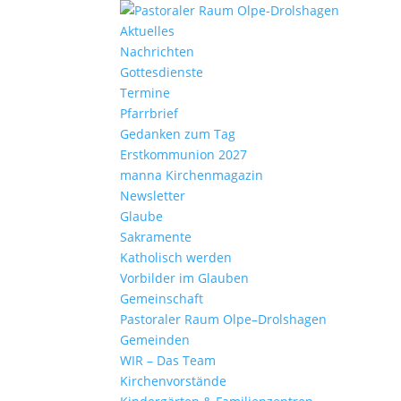
Aktu­elles
Nach­richten
Gottes­dienste
Termine
Pfarr­brief
Gedanken zum Tag
Erst­kom­mu­nion 2027
manna Kirchen­ma­gazin
News­letter
Glaube
Sakra­mente
Katho­lisch werden
Vorbilder im Glauben
Gemein­schaft
Pasto­raler Raum Olpe–Drolshagen
Gemeinden
WIR – Das Team
Kirchen­vor­stände