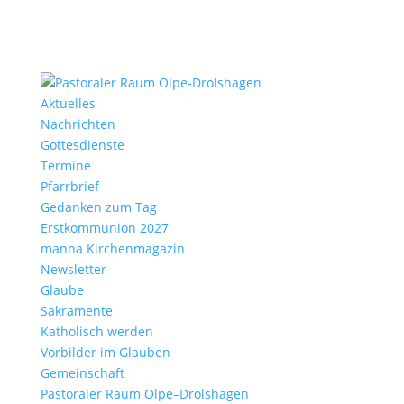
Aktu­elles
Nach­richten
Gottes­dienste
Termine
Pfarr­brief
Gedanken zum Tag
Erst­kom­mu­nion 2027
manna Kirchen­ma­gazin
News­letter
Glaube
Sakra­mente
Katho­lisch werden
Vorbilder im Glauben
Gemein­schaft
Pasto­raler Raum Olpe–Drolshagen