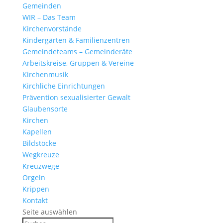
Gemeinden
WIR – Das Team
Kirchen­vor­stände
Kinder­gärten & Familienzentren
Gemein­de­teams – Gemeinderäte
Arbeits­kreise, Gruppen & Vereine
Kirchen­musik
Kirch­liche Einrichtungen
Präven­tion sexua­li­sierter Gewalt
Glau­ben­s­orte
Kirchen
Kapellen
Bild­stöcke
Wegkreuze
Kreuz­wege
Orgeln
Krippen
Kontakt
Seite auswählen