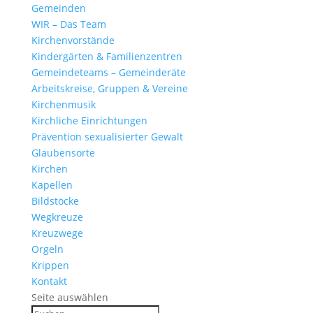
Gemeinden
WIR – Das Team
Kirchen­vor­stände
Kinder­gärten & Familienzentren
Gemein­de­teams – Gemeinderäte
Arbeits­kreise, Gruppen & Vereine
Kirchen­musik
Kirch­liche Einrichtungen
Präven­tion sexua­li­sierter Gewalt
Glau­ben­s­orte
Kirchen
Kapellen
Bild­stöcke
Wegkreuze
Kreuz­wege
Orgeln
Krippen
Kontakt
Seite auswählen