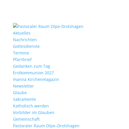
Aktu­elles
Nach­richten
Gottes­dienste
Termine
Pfarr­brief
Gedanken zum Tag
Erst­kom­mu­nion 2027
manna Kirchen­ma­gazin
News­letter
Glaube
Sakra­mente
Katho­lisch werden
Vorbilder im Glauben
Gemein­schaft
Pasto­raler Raum Olpe–Drolshagen