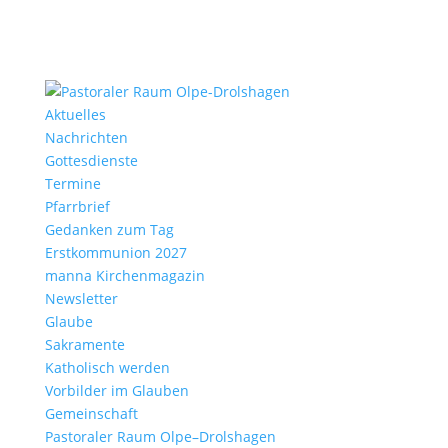
Aktu­elles
Nach­richten
Gottes­dienste
Termine
Pfarr­brief
Gedanken zum Tag
Erst­kom­mu­nion 2027
manna Kirchen­ma­gazin
News­letter
Glaube
Sakra­mente
Katho­lisch werden
Vorbilder im Glauben
Gemein­schaft
Pasto­raler Raum Olpe–Drolshagen