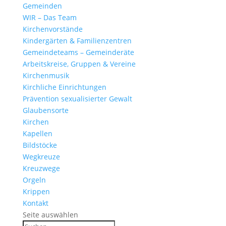
Gemeinden
WIR – Das Team
Kirchen­vor­stände
Kinder­gärten & Familienzentren
Gemein­de­teams – Gemeinderäte
Arbeits­kreise, Gruppen & Vereine
Kirchen­musik
Kirch­liche Einrichtungen
Präven­tion sexua­li­sierter Gewalt
Glau­ben­s­orte
Kirchen
Kapellen
Bild­stöcke
Wegkreuze
Kreuz­wege
Orgeln
Krippen
Kontakt
Seite auswählen