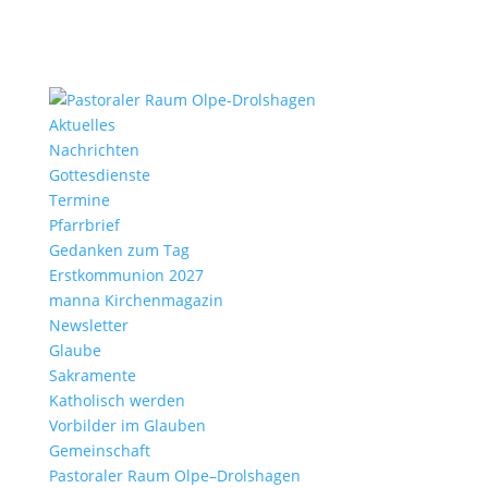
Aktu­elles
Nach­richten
Gottes­dienste
Termine
Pfarr­brief
Gedanken zum Tag
Erst­kom­mu­nion 2027
manna Kirchen­ma­gazin
News­letter
Glaube
Sakra­mente
Katho­lisch werden
Vorbilder im Glauben
Gemein­schaft
Pasto­raler Raum Olpe–Drolshagen