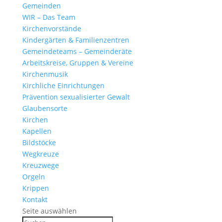
Gemeinden
WIR – Das Team
Kirchen­vor­stände
Kinder­gärten & Familienzentren
Gemein­de­teams – Gemeinderäte
Arbeits­kreise, Gruppen & Vereine
Kirchen­musik
Kirch­liche Einrichtungen
Präven­tion sexua­li­sierter Gewalt
Glau­ben­s­orte
Kirchen
Kapellen
Bild­stöcke
Wegkreuze
Kreuz­wege
Orgeln
Krippen
Kontakt
Seite auswählen