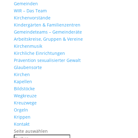
Gemeinden
WIR – Das Team
Kirchen­vor­stände
Kinder­gärten & Familienzentren
Gemein­de­teams – Gemeinderäte
Arbeits­kreise, Gruppen & Vereine
Kirchen­musik
Kirch­liche Einrichtungen
Präven­tion sexua­li­sierter Gewalt
Glau­ben­s­orte
Kirchen
Kapellen
Bild­stöcke
Wegkreuze
Kreuz­wege
Orgeln
Krippen
Kontakt
Seite auswählen