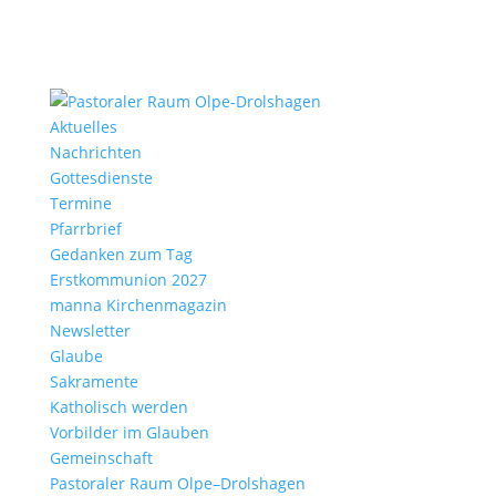
Aktu­elles
Nach­richten
Gottes­dienste
Termine
Pfarr­brief
Gedanken zum Tag
Erst­kom­mu­nion 2027
manna Kirchen­ma­gazin
News­letter
Glaube
Sakra­mente
Katho­lisch werden
Vorbilder im Glauben
Gemein­schaft
Pasto­raler Raum Olpe–Drolshagen