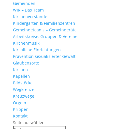
Gemeinden
WIR – Das Team
Kirchen­vor­stände
Kinder­gärten & Familienzentren
Gemein­de­teams – Gemeinderäte
Arbeits­kreise, Gruppen & Vereine
Kirchen­musik
Kirch­liche Einrichtungen
Präven­tion sexua­li­sierter Gewalt
Glau­ben­s­orte
Kirchen
Kapellen
Bild­stöcke
Wegkreuze
Kreuz­wege
Orgeln
Krippen
Kontakt
Seite auswählen