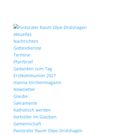
Aktu­elles
Nach­richten
Gottes­dienste
Termine
Pfarr­brief
Gedanken zum Tag
Erst­kom­mu­nion 2027
manna Kirchen­ma­gazin
News­letter
Glaube
Sakra­mente
Katho­lisch werden
Vorbilder im Glauben
Gemein­schaft
Pasto­raler Raum Olpe–Drolshagen