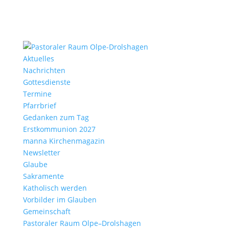
Aktu­elles
Nach­richten
Gottes­dienste
Termine
Pfarr­brief
Gedanken zum Tag
Erst­kom­mu­nion 2027
manna Kirchen­ma­gazin
News­letter
Glaube
Sakra­mente
Katho­lisch werden
Vorbilder im Glauben
Gemein­schaft
Pasto­raler Raum Olpe–Drolshagen