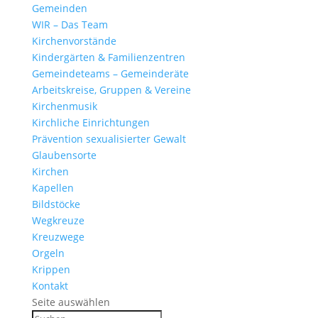
Gemeinden
WIR – Das Team
Kirchen­vor­stände
Kinder­gärten & Familienzentren
Gemein­de­teams – Gemeinderäte
Arbeits­kreise, Gruppen & Vereine
Kirchen­musik
Kirch­liche Einrichtungen
Präven­tion sexua­li­sierter Gewalt
Glau­ben­s­orte
Kirchen
Kapellen
Bild­stöcke
Wegkreuze
Kreuz­wege
Orgeln
Krippen
Kontakt
Seite auswählen