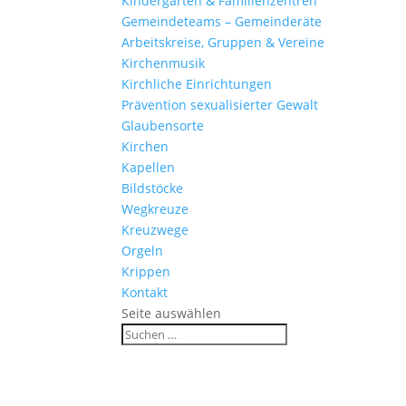
Kinder­gärten & Familienzentren
Gemein­de­teams – Gemeinderäte
Arbeits­kreise, Gruppen & Vereine
Kirchen­musik
Kirch­liche Einrichtungen
Präven­tion sexua­li­sierter Gewalt
Glau­ben­s­orte
Kirchen
Kapellen
Bild­stöcke
Wegkreuze
Kreuz­wege
Orgeln
Krippen
Kontakt
Seite auswählen