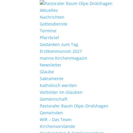
Aktu­elles
Nach­richten
Gottes­dienste
Termine
Pfarr­brief
Gedanken zum Tag
Erst­kom­mu­nion 2027
manna Kirchen­ma­gazin
News­letter
Glaube
Sakra­mente
Katho­lisch werden
Vorbilder im Glauben
Gemein­schaft
Pasto­raler Raum Olpe–Drolshagen
Gemeinden
WIR – Das Team
Kirchen­vor­stände