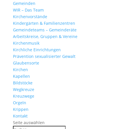
Gemeinden
WIR – Das Team
Kirchen­vor­stände
Kinder­gärten & Familienzentren
Gemein­de­teams – Gemeinderäte
Arbeits­kreise, Gruppen & Vereine
Kirchen­musik
Kirch­liche Einrichtungen
Präven­tion sexua­li­sierter Gewalt
Glau­ben­s­orte
Kirchen
Kapellen
Bild­stöcke
Wegkreuze
Kreuz­wege
Orgeln
Krippen
Kontakt
Seite auswählen