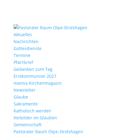
Aktu­elles
Nach­richten
Gottes­dienste
Termine
Pfarr­brief
Gedanken zum Tag
Erst­kom­mu­nion 2027
manna Kirchen­ma­gazin
News­letter
Glaube
Sakra­mente
Katho­lisch werden
Vorbilder im Glauben
Gemein­schaft
Pasto­raler Raum Olpe–Drolshagen