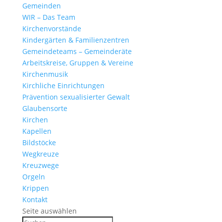
Gemeinden
WIR – Das Team
Kirchen­vor­stände
Kinder­gärten & Familienzentren
Gemein­de­teams – Gemeinderäte
Arbeits­kreise, Gruppen & Vereine
Kirchen­musik
Kirch­liche Einrichtungen
Präven­tion sexua­li­sierter Gewalt
Glau­ben­s­orte
Kirchen
Kapellen
Bild­stöcke
Wegkreuze
Kreuz­wege
Orgeln
Krippen
Kontakt
Seite auswählen