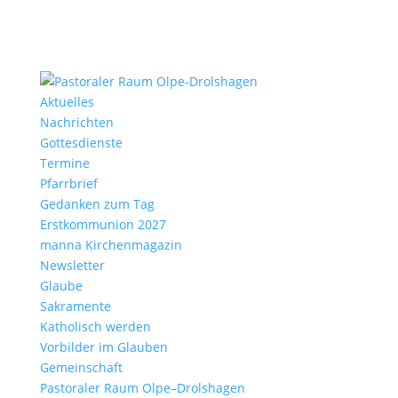
Aktu­elles
Nach­richten
Gottes­dienste
Termine
Pfarr­brief
Gedanken zum Tag
Erst­kom­mu­nion 2027
manna Kirchen­ma­gazin
News­letter
Glaube
Sakra­mente
Katho­lisch werden
Vorbilder im Glauben
Gemein­schaft
Pasto­raler Raum Olpe–Drolshagen