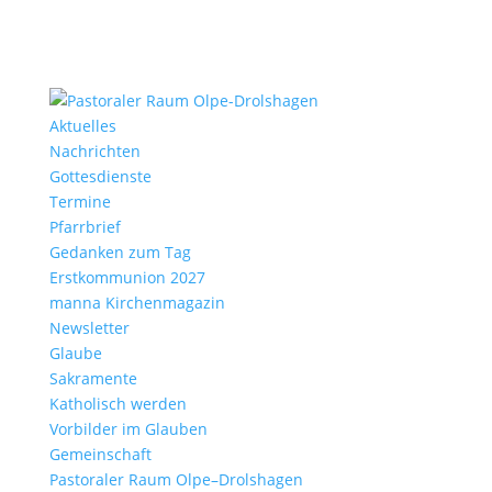
Aktu­elles
Nach­richten
Gottes­dienste
Termine
Pfarr­brief
Gedanken zum Tag
Erst­kom­mu­nion 2027
manna Kirchen­ma­gazin
News­letter
Glaube
Sakra­mente
Katho­lisch werden
Vorbilder im Glauben
Gemein­schaft
Pasto­raler Raum Olpe–Drolshagen