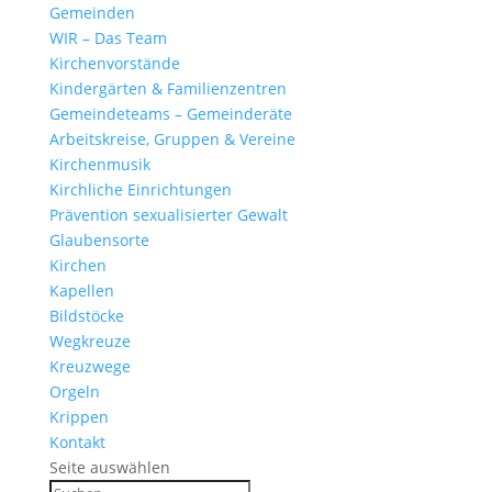
Gemeinden
WIR – Das Team
Kirchen­vor­stände
Kinder­gärten & Familienzentren
Gemein­de­teams – Gemeinderäte
Arbeits­kreise, Gruppen & Vereine
Kirchen­musik
Kirch­liche Einrichtungen
Präven­tion sexua­li­sierter Gewalt
Glau­ben­s­orte
Kirchen
Kapellen
Bild­stöcke
Wegkreuze
Kreuz­wege
Orgeln
Krippen
Kontakt
Seite auswählen