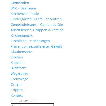
Gemeinden
WIR – Das Team
Kirchen­vor­stände
Kinder­gärten & Familienzentren
Gemein­de­teams – Gemeinderäte
Arbeits­kreise, Gruppen & Vereine
Kirchen­musik
Kirch­liche Einrichtungen
Präven­tion sexua­li­sierter Gewalt
Glau­ben­s­orte
Kirchen
Kapellen
Bild­stöcke
Wegkreuze
Kreuz­wege
Orgeln
Krippen
Kontakt
Seite auswählen