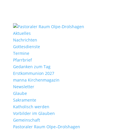
Aktu­elles
Nach­richten
Gottes­dienste
Termine
Pfarr­brief
Gedanken zum Tag
Erst­kom­mu­nion 2027
manna Kirchen­ma­gazin
News­letter
Glaube
Sakra­mente
Katho­lisch werden
Vorbilder im Glauben
Gemein­schaft
Pasto­raler Raum Olpe–Drolshagen