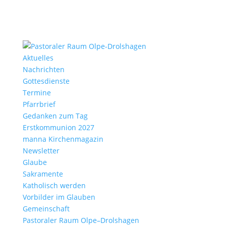
Aktu­elles
Nach­richten
Gottes­dienste
Termine
Pfarr­brief
Gedanken zum Tag
Erst­kom­mu­nion 2027
manna Kirchen­ma­gazin
News­letter
Glaube
Sakra­mente
Katho­lisch werden
Vorbilder im Glauben
Gemein­schaft
Pasto­raler Raum Olpe–Drolshagen