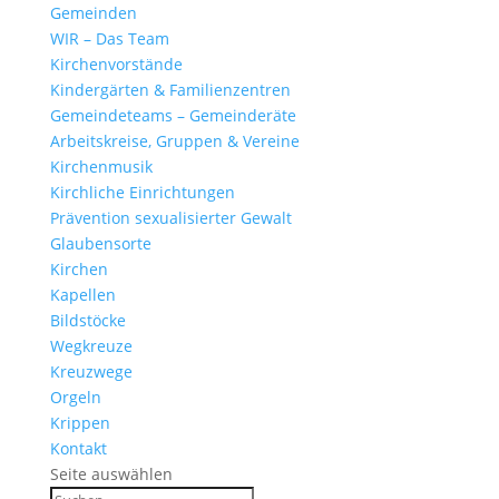
Gemeinden
WIR – Das Team
Kirchen­vor­stände
Kinder­gärten & Familienzentren
Gemein­de­teams – Gemeinderäte
Arbeits­kreise, Gruppen & Vereine
Kirchen­musik
Kirch­liche Einrichtungen
Präven­tion sexua­li­sierter Gewalt
Glau­ben­s­orte
Kirchen
Kapellen
Bild­stöcke
Wegkreuze
Kreuz­wege
Orgeln
Krippen
Kontakt
Seite auswählen