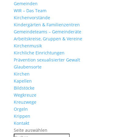
Gemeinden
WIR – Das Team
Kirchen­vor­stände
Kinder­gärten & Familienzentren
Gemein­de­teams – Gemeinderäte
Arbeits­kreise, Gruppen & Vereine
Kirchen­musik
Kirch­liche Einrichtungen
Präven­tion sexua­li­sierter Gewalt
Glau­ben­s­orte
Kirchen
Kapellen
Bild­stöcke
Wegkreuze
Kreuz­wege
Orgeln
Krippen
Kontakt
Seite auswählen