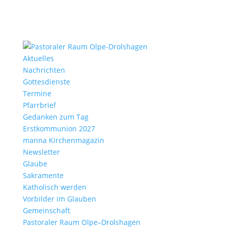
Aktu­elles
Nach­richten
Gottes­dienste
Termine
Pfarr­brief
Gedanken zum Tag
Erst­kom­mu­nion 2027
manna Kirchen­ma­gazin
News­letter
Glaube
Sakra­mente
Katho­lisch werden
Vorbilder im Glauben
Gemein­schaft
Pasto­raler Raum Olpe–Drolshagen