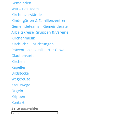
Gemeinden
WIR – Das Team
Kirchen­vor­stände
Kinder­gärten & Familienzentren
Gemein­de­teams – Gemeinderäte
Arbeits­kreise, Gruppen & Vereine
Kirchen­musik
Kirch­liche Einrichtungen
Präven­tion sexua­li­sierter Gewalt
Glau­ben­s­orte
Kirchen
Kapellen
Bild­stöcke
Wegkreuze
Kreuz­wege
Orgeln
Krippen
Kontakt
Seite auswählen