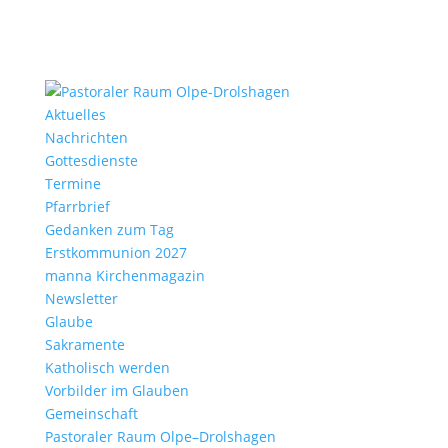
Aktu­elles
Nach­richten
Gottes­dienste
Termine
Pfarr­brief
Gedanken zum Tag
Erst­kom­mu­nion 2027
manna Kirchen­ma­gazin
News­letter
Glaube
Sakra­mente
Katho­lisch werden
Vorbilder im Glauben
Gemein­schaft
Pasto­raler Raum Olpe–Drolshagen