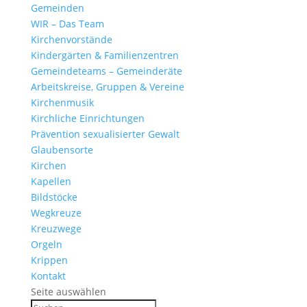
Gemeinden
WIR – Das Team
Kirchen­vor­stände
Kinder­gärten & Familienzentren
Gemein­de­teams – Gemeinderäte
Arbeits­kreise, Gruppen & Vereine
Kirchen­musik
Kirch­liche Einrichtungen
Präven­tion sexua­li­sierter Gewalt
Glau­ben­s­orte
Kirchen
Kapellen
Bild­stöcke
Wegkreuze
Kreuz­wege
Orgeln
Krippen
Kontakt
Seite auswählen