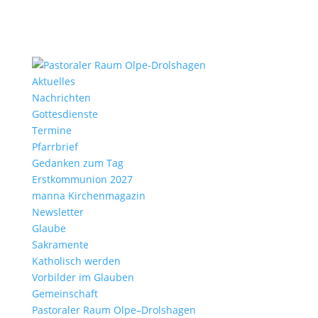
Aktu­elles
Nach­richten
Gottes­dienste
Termine
Pfarr­brief
Gedanken zum Tag
Erst­kom­mu­nion 2027
manna Kirchen­ma­gazin
News­letter
Glaube
Sakra­mente
Katho­lisch werden
Vorbilder im Glauben
Gemein­schaft
Pasto­raler Raum Olpe–Drolshagen