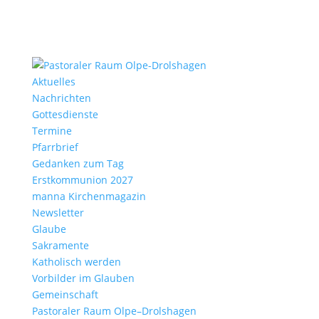
Aktu­elles
Nach­richten
Gottes­dienste
Termine
Pfarr­brief
Gedanken zum Tag
Erst­kom­mu­nion 2027
manna Kirchen­ma­gazin
News­letter
Glaube
Sakra­mente
Katho­lisch werden
Vorbilder im Glauben
Gemein­schaft
Pasto­raler Raum Olpe–Drolshagen