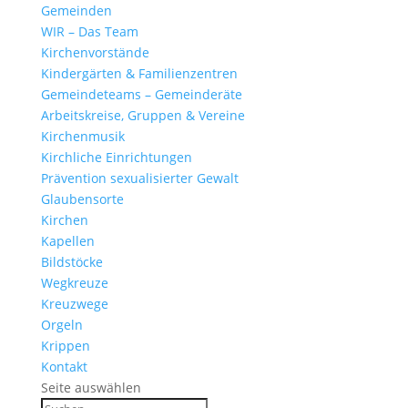
Gemeinden
WIR – Das Team
Kirchen­vor­stände
Kinder­gärten & Familienzentren
Gemein­de­teams – Gemeinderäte
Arbeits­kreise, Gruppen & Vereine
Kirchen­musik
Kirch­liche Einrichtungen
Präven­tion sexua­li­sierter Gewalt
Glau­ben­s­orte
Kirchen
Kapellen
Bild­stöcke
Wegkreuze
Kreuz­wege
Orgeln
Krippen
Kontakt
Seite auswählen