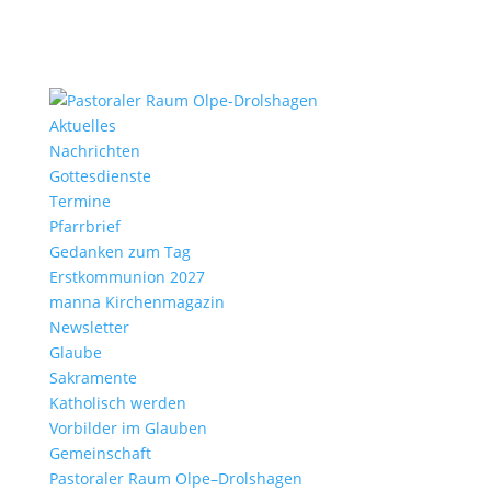
Aktu­elles
Nach­richten
Gottes­dienste
Termine
Pfarr­brief
Gedanken zum Tag
Erst­kom­mu­nion 2027
manna Kirchen­ma­gazin
News­letter
Glaube
Sakra­mente
Katho­lisch werden
Vorbilder im Glauben
Gemein­schaft
Pasto­raler Raum Olpe–Drolshagen