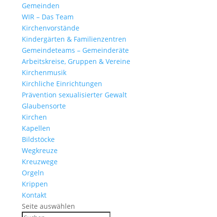
Gemeinden
WIR – Das Team
Kirchen­vor­stände
Kinder­gärten & Familienzentren
Gemein­de­teams – Gemeinderäte
Arbeits­kreise, Gruppen & Vereine
Kirchen­musik
Kirch­liche Einrichtungen
Präven­tion sexua­li­sierter Gewalt
Glau­ben­s­orte
Kirchen
Kapellen
Bild­stöcke
Wegkreuze
Kreuz­wege
Orgeln
Krippen
Kontakt
Seite auswählen