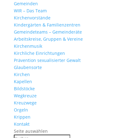
Gemeinden
WIR – Das Team
Kirchen­vor­stände
Kinder­gärten & Familienzentren
Gemein­de­teams – Gemeinderäte
Arbeits­kreise, Gruppen & Vereine
Kirchen­musik
Kirch­liche Einrichtungen
Präven­tion sexua­li­sierter Gewalt
Glau­ben­s­orte
Kirchen
Kapellen
Bild­stöcke
Wegkreuze
Kreuz­wege
Orgeln
Krippen
Kontakt
Seite auswählen