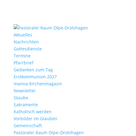
Aktu­elles
Nach­richten
Gottes­dienste
Termine
Pfarr­brief
Gedanken zum Tag
Erst­kom­mu­nion 2027
manna Kirchen­ma­gazin
News­letter
Glaube
Sakra­mente
Katho­lisch werden
Vorbilder im Glauben
Gemein­schaft
Pasto­raler Raum Olpe–Drolshagen