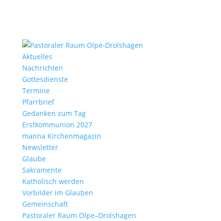
Aktu­elles
Nach­richten
Gottes­dienste
Termine
Pfarr­brief
Gedanken zum Tag
Erst­kom­mu­nion 2027
manna Kirchen­ma­gazin
News­letter
Glaube
Sakra­mente
Katho­lisch werden
Vorbilder im Glauben
Gemein­schaft
Pasto­raler Raum Olpe–Drolshagen