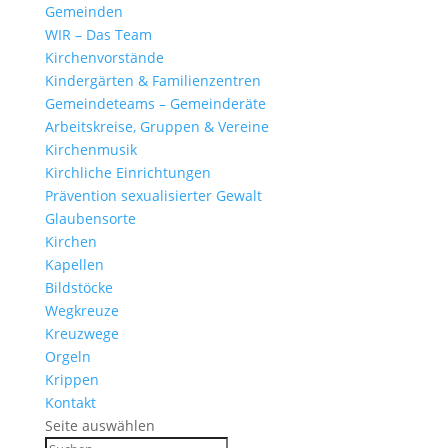
Gemeinden
WIR – Das Team
Kirchen­vor­stände
Kinder­gärten & Familienzentren
Gemein­de­teams – Gemeinderäte
Arbeits­kreise, Gruppen & Vereine
Kirchen­musik
Kirch­liche Einrichtungen
Präven­tion sexua­li­sierter Gewalt
Glau­ben­s­orte
Kirchen
Kapellen
Bild­stöcke
Wegkreuze
Kreuz­wege
Orgeln
Krippen
Kontakt
Seite auswählen