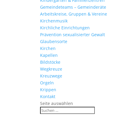
Kinder­gärten & Familienzentren
Gemein­de­teams – Gemeinderäte
Arbeits­kreise, Gruppen & Vereine
Kirchen­musik
Kirch­liche Einrichtungen
Präven­tion sexua­li­sierter Gewalt
Glau­ben­s­orte
Kirchen
Kapellen
Bild­stöcke
Wegkreuze
Kreuz­wege
Orgeln
Krippen
Kontakt
Seite auswählen