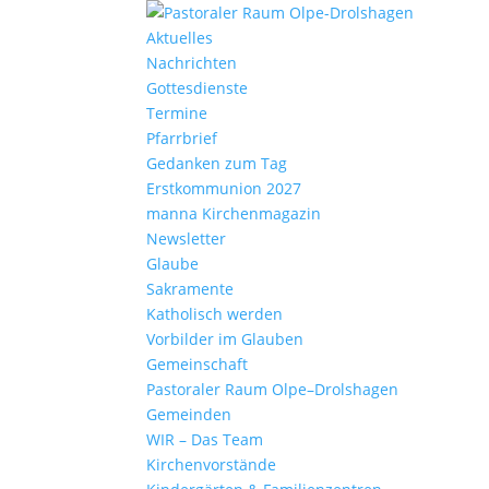
Aktu­elles
Nach­richten
Gottes­dienste
Termine
Pfarr­brief
Gedanken zum Tag
Erst­kom­mu­nion 2027
manna Kirchen­ma­gazin
News­letter
Glaube
Sakra­mente
Katho­lisch werden
Vorbilder im Glauben
Gemein­schaft
Pasto­raler Raum Olpe–Drolshagen
Gemeinden
WIR – Das Team
Kirchen­vor­stände