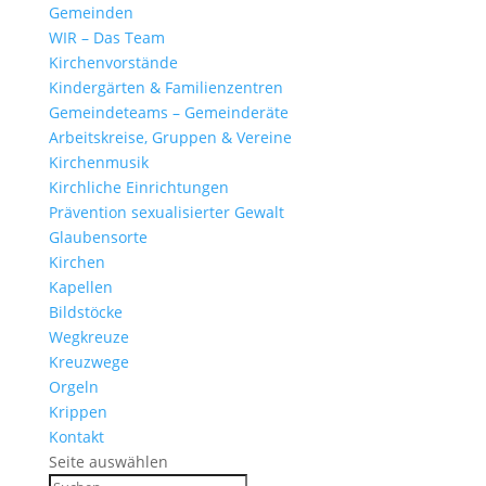
Gemeinden
WIR – Das Team
Kirchen­vor­stände
Kinder­gärten & Familienzentren
Gemein­de­teams – Gemeinderäte
Arbeits­kreise, Gruppen & Vereine
Kirchen­musik
Kirch­liche Einrichtungen
Präven­tion sexua­li­sierter Gewalt
Glau­ben­s­orte
Kirchen
Kapellen
Bild­stöcke
Wegkreuze
Kreuz­wege
Orgeln
Krippen
Kontakt
Seite auswählen