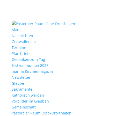
Aktu­elles
Nach­richten
Gottes­dienste
Termine
Pfarr­brief
Gedanken zum Tag
Erst­kom­mu­nion 2027
manna Kirchen­ma­gazin
News­letter
Glaube
Sakra­mente
Katho­lisch werden
Vorbilder im Glauben
Gemein­schaft
Pasto­raler Raum Olpe–Drolshagen