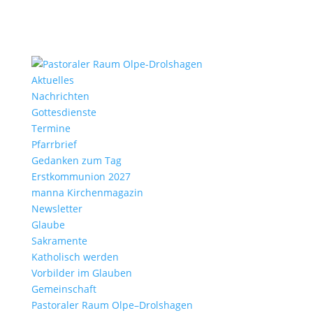
Aktu­elles
Nach­richten
Gottes­dienste
Termine
Pfarr­brief
Gedanken zum Tag
Erst­kom­mu­nion 2027
manna Kirchen­ma­gazin
News­letter
Glaube
Sakra­mente
Katho­lisch werden
Vorbilder im Glauben
Gemein­schaft
Pasto­raler Raum Olpe–Drolshagen