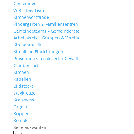
Gemeinden
WIR – Das Team
Kirchen­vor­stände
Kinder­gärten & Familienzentren
Gemein­de­teams – Gemeinderäte
Arbeits­kreise, Gruppen & Vereine
Kirchen­musik
Kirch­liche Einrichtungen
Präven­tion sexua­li­sierter Gewalt
Glau­ben­s­orte
Kirchen
Kapellen
Bild­stöcke
Wegkreuze
Kreuz­wege
Orgeln
Krippen
Kontakt
Seite auswählen