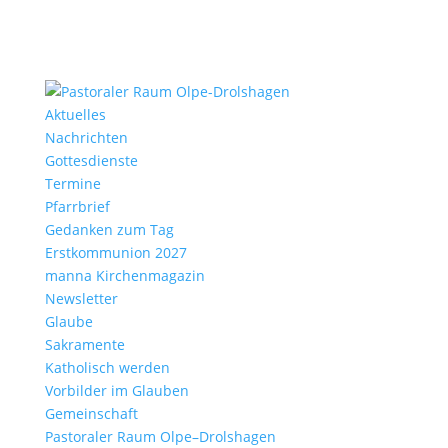
Aktu­elles
Nach­richten
Gottes­dienste
Termine
Pfarr­brief
Gedanken zum Tag
Erst­kom­mu­nion 2027
manna Kirchen­ma­gazin
News­letter
Glaube
Sakra­mente
Katho­lisch werden
Vorbilder im Glauben
Gemein­schaft
Pasto­raler Raum Olpe–Drolshagen