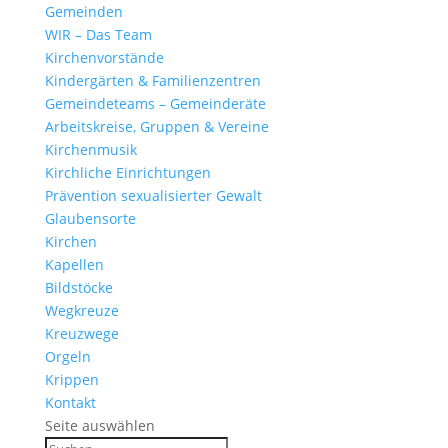
Gemeinden
WIR – Das Team
Kirchen­vor­stände
Kinder­gärten & Familienzentren
Gemein­de­teams – Gemeinderäte
Arbeits­kreise, Gruppen & Vereine
Kirchen­musik
Kirch­liche Einrichtungen
Präven­tion sexua­li­sierter Gewalt
Glau­ben­s­orte
Kirchen
Kapellen
Bild­stöcke
Wegkreuze
Kreuz­wege
Orgeln
Krippen
Kontakt
Seite auswählen