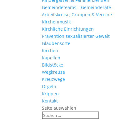
Kinder­gärten & Familienzentren
Gemein­de­teams – Gemeinderäte
Arbeits­kreise, Gruppen & Vereine
Kirchen­musik
Kirch­liche Einrichtungen
Präven­tion sexua­li­sierter Gewalt
Glau­ben­s­orte
Kirchen
Kapellen
Bild­stöcke
Wegkreuze
Kreuz­wege
Orgeln
Krippen
Kontakt
Seite auswählen