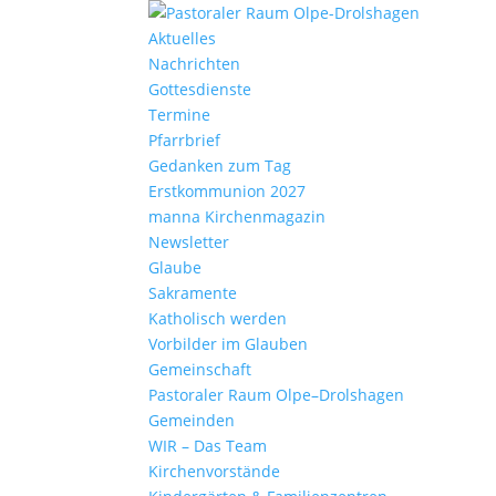
Aktu­elles
Nach­richten
Gottes­dienste
Termine
Pfarr­brief
Gedanken zum Tag
Erst­kom­mu­nion 2027
manna Kirchen­ma­gazin
News­letter
Glaube
Sakra­mente
Katho­lisch werden
Vorbilder im Glauben
Gemein­schaft
Pasto­raler Raum Olpe–Drolshagen
Gemeinden
WIR – Das Team
Kirchen­vor­stände