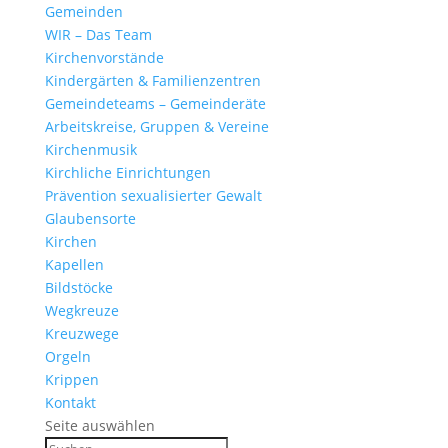
Gemeinden
WIR – Das Team
Kirchen­vor­stände
Kinder­gärten & Familienzentren
Gemein­de­teams – Gemeinderäte
Arbeits­kreise, Gruppen & Vereine
Kirchen­musik
Kirch­liche Einrichtungen
Präven­tion sexua­li­sierter Gewalt
Glau­ben­s­orte
Kirchen
Kapellen
Bild­stöcke
Wegkreuze
Kreuz­wege
Orgeln
Krippen
Kontakt
Seite auswählen