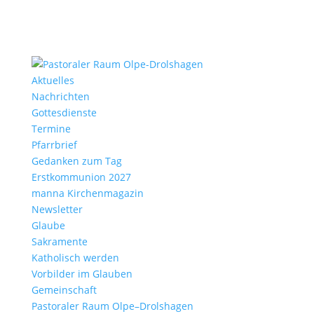
Aktu­elles
Nach­richten
Gottes­dienste
Termine
Pfarr­brief
Gedanken zum Tag
Erst­kom­mu­nion 2027
manna Kirchen­ma­gazin
News­letter
Glaube
Sakra­mente
Katho­lisch werden
Vorbilder im Glauben
Gemein­schaft
Pasto­raler Raum Olpe–Drolshagen