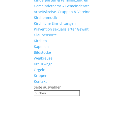
Kinder­gärten & Familienzentren
Gemein­de­teams – Gemeinderäte
Arbeits­kreise, Gruppen & Vereine
Kirchen­musik
Kirch­liche Einrichtungen
Präven­tion sexua­li­sierter Gewalt
Glau­ben­s­orte
Kirchen
Kapellen
Bild­stöcke
Wegkreuze
Kreuz­wege
Orgeln
Krippen
Kontakt
Seite auswählen