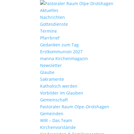
Aktu­elles
Nach­richten
Gottes­dienste
Termine
Pfarr­brief
Gedanken zum Tag
Erst­kom­mu­nion 2027
manna Kirchen­ma­gazin
News­letter
Glaube
Sakra­mente
Katho­lisch werden
Vorbilder im Glauben
Gemein­schaft
Pasto­raler Raum Olpe–Drolshagen
Gemeinden
WIR – Das Team
Kirchen­vor­stände