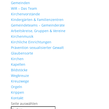
Gemeinden
WIR – Das Team
Kirchen­vor­stände
Kinder­gärten & Familienzentren
Gemein­de­teams – Gemeinderäte
Arbeits­kreise, Gruppen & Vereine
Kirchen­musik
Kirch­liche Einrichtungen
Präven­tion sexua­li­sierter Gewalt
Glau­ben­s­orte
Kirchen
Kapellen
Bild­stöcke
Wegkreuze
Kreuz­wege
Orgeln
Krippen
Kontakt
Seite auswählen