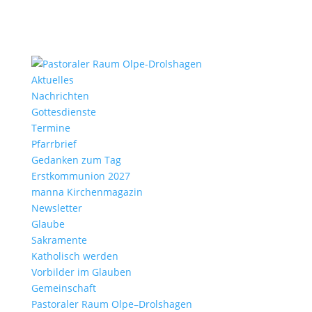
Aktu­elles
Nach­richten
Gottes­dienste
Termine
Pfarr­brief
Gedanken zum Tag
Erst­kom­mu­nion 2027
manna Kirchen­ma­gazin
News­letter
Glaube
Sakra­mente
Katho­lisch werden
Vorbilder im Glauben
Gemein­schaft
Pasto­raler Raum Olpe–Drolshagen