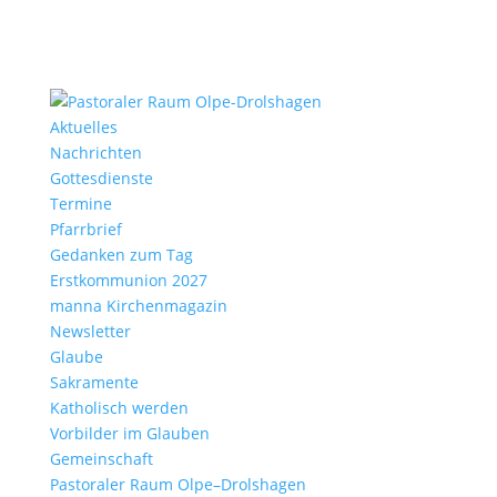
Aktu­elles
Nach­richten
Gottes­dienste
Termine
Pfarr­brief
Gedanken zum Tag
Erst­kom­mu­nion 2027
manna Kirchen­ma­gazin
News­letter
Glaube
Sakra­mente
Katho­lisch werden
Vorbilder im Glauben
Gemein­schaft
Pasto­raler Raum Olpe–Drolshagen