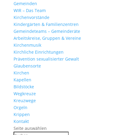
Gemeinden
WIR – Das Team
Kirchen­vor­stände
Kinder­gärten & Familienzentren
Gemein­de­teams – Gemeinderäte
Arbeits­kreise, Gruppen & Vereine
Kirchen­musik
Kirch­liche Einrichtungen
Präven­tion sexua­li­sierter Gewalt
Glau­ben­s­orte
Kirchen
Kapellen
Bild­stöcke
Wegkreuze
Kreuz­wege
Orgeln
Krippen
Kontakt
Seite auswählen