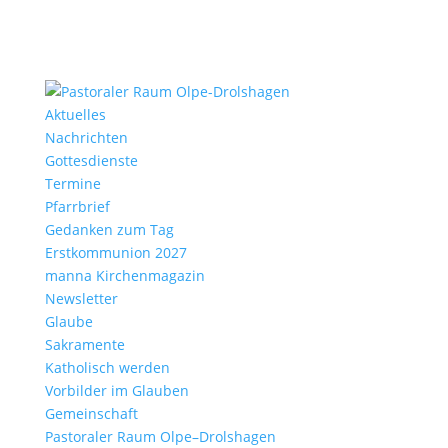
Aktu­elles
Nach­richten
Gottes­dienste
Termine
Pfarr­brief
Gedanken zum Tag
Erst­kom­mu­nion 2027
manna Kirchen­ma­gazin
News­letter
Glaube
Sakra­mente
Katho­lisch werden
Vorbilder im Glauben
Gemein­schaft
Pasto­raler Raum Olpe–Drolshagen