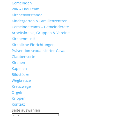
Gemeinden
WIR – Das Team
Kirchen­vor­stände
Kinder­gärten & Familienzentren
Gemein­de­teams – Gemeinderäte
Arbeits­kreise, Gruppen & Vereine
Kirchen­musik
Kirch­liche Einrichtungen
Präven­tion sexua­li­sierter Gewalt
Glau­ben­s­orte
Kirchen
Kapellen
Bild­stöcke
Wegkreuze
Kreuz­wege
Orgeln
Krippen
Kontakt
Seite auswählen