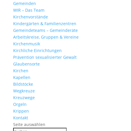
Gemeinden
WIR – Das Team
Kirchen­vor­stände
Kinder­gärten & Familienzentren
Gemein­de­teams – Gemeinderäte
Arbeits­kreise, Gruppen & Vereine
Kirchen­musik
Kirch­liche Einrichtungen
Präven­tion sexua­li­sierter Gewalt
Glau­ben­s­orte
Kirchen
Kapellen
Bild­stöcke
Wegkreuze
Kreuz­wege
Orgeln
Krippen
Kontakt
Seite auswählen