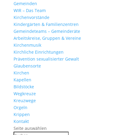
Gemeinden
WIR – Das Team
Kirchen­vor­stände
Kinder­gärten & Familienzentren
Gemein­de­teams – Gemeinderäte
Arbeits­kreise, Gruppen & Vereine
Kirchen­musik
Kirch­liche Einrichtungen
Präven­tion sexua­li­sierter Gewalt
Glau­ben­s­orte
Kirchen
Kapellen
Bild­stöcke
Wegkreuze
Kreuz­wege
Orgeln
Krippen
Kontakt
Seite auswählen