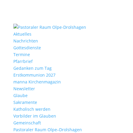
Aktu­elles
Nach­richten
Gottes­dienste
Termine
Pfarr­brief
Gedanken zum Tag
Erst­kom­mu­nion 2027
manna Kirchen­ma­gazin
News­letter
Glaube
Sakra­mente
Katho­lisch werden
Vorbilder im Glauben
Gemein­schaft
Pasto­raler Raum Olpe–Drolshagen