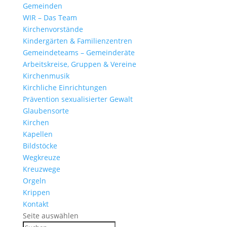
Gemeinden
WIR – Das Team
Kirchen­vor­stände
Kinder­gärten & Familienzentren
Gemein­de­teams – Gemeinderäte
Arbeits­kreise, Gruppen & Vereine
Kirchen­musik
Kirch­liche Einrichtungen
Präven­tion sexua­li­sierter Gewalt
Glau­ben­s­orte
Kirchen
Kapellen
Bild­stöcke
Wegkreuze
Kreuz­wege
Orgeln
Krippen
Kontakt
Seite auswählen