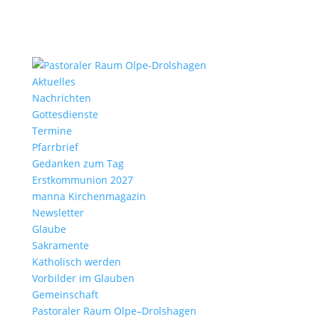
Aktu­elles
Nach­richten
Gottes­dienste
Termine
Pfarr­brief
Gedanken zum Tag
Erst­kom­mu­nion 2027
manna Kirchen­ma­gazin
News­letter
Glaube
Sakra­mente
Katho­lisch werden
Vorbilder im Glauben
Gemein­schaft
Pasto­raler Raum Olpe–Drolshagen