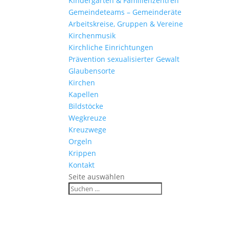
Kinder­gärten & Familienzentren
Gemein­de­teams – Gemeinderäte
Arbeits­kreise, Gruppen & Vereine
Kirchen­musik
Kirch­liche Einrichtungen
Präven­tion sexua­li­sierter Gewalt
Glau­ben­s­orte
Kirchen
Kapellen
Bild­stöcke
Wegkreuze
Kreuz­wege
Orgeln
Krippen
Kontakt
Seite auswählen