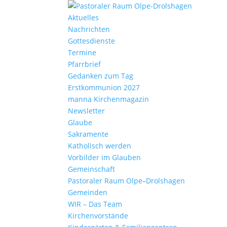
Aktu­elles
Nach­richten
Gottes­dienste
Termine
Pfarr­brief
Gedanken zum Tag
Erst­kom­mu­nion 2027
manna Kirchen­ma­gazin
News­letter
Glaube
Sakra­mente
Katho­lisch werden
Vorbilder im Glauben
Gemein­schaft
Pasto­raler Raum Olpe–Drolshagen
Gemeinden
WIR – Das Team
Kirchen­vor­stände